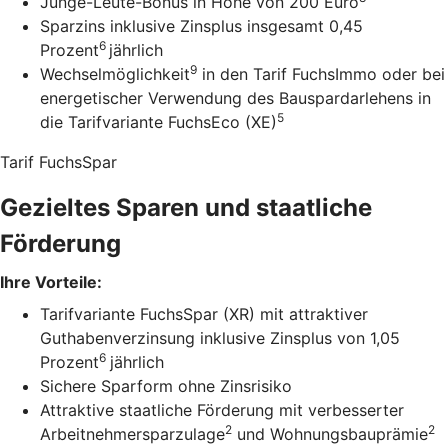
Junge-Leute-Bonus in Höhe von 200 Euro
Sparzins inklusive Zinsplus insgesamt 0,45
6
Prozent
jährlich
9
Wechselmöglichkeit
in den Tarif FuchsImmo oder bei
energetischer Verwendung des Bauspardarlehens in
5
die Tarifvariante FuchsEco (XE)
Tarif FuchsSpar
Gezieltes Sparen und staatliche
Förderung
Ihre Vorteile:
Tarifvariante FuchsSpar (XR) mit attraktiver
Guthabenverzinsung inklusive Zinsplus von 1,05
6
Prozent
jährlich
Sichere Sparform ohne Zinsrisiko
Attraktive staatliche Förderung mit verbesserter
2
2
Arbeitnehmersparzulage
und Wohnungsbauprämie