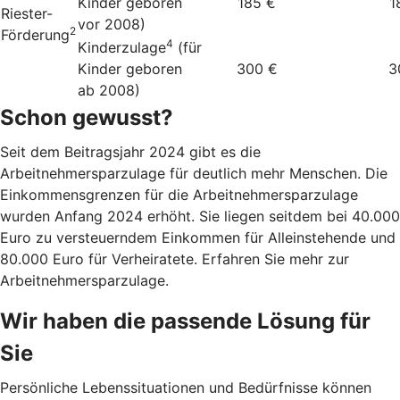
Kinder geboren
185 €
1
Riester-
vor 2008)
2
Förderung
4
Kinderzulage
(für
Kinder geboren
300 €
3
ab 2008)
Schon gewusst?
Seit dem Beitragsjahr 2024 gibt es die
Arbeitnehmersparzulage für deutlich mehr Menschen. Die
Einkommensgrenzen für die Arbeitnehmersparzulage
wurden Anfang 2024 erhöht. Sie liegen seitdem bei 40.000
Euro zu versteuerndem Einkommen für Alleinstehende und
80.000 Euro für Verheiratete. Erfahren Sie mehr zur
Arbeitnehmersparzulage.
Wir haben die passende Lösung für
Sie
Persönliche Lebenssituationen und Bedürfnisse können