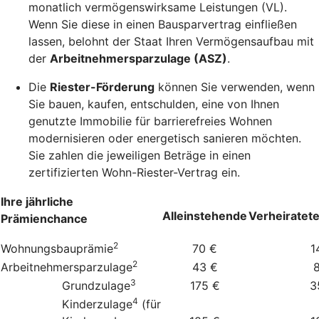
monatlich vermögenswirksame Leistungen (VL).
Wenn Sie diese in einen Bausparvertrag einfließen
lassen, belohnt der Staat Ihren Vermögensaufbau mit
der
Arbeitnehmersparzulage (ASZ)
.
Die
Riester-Förderung
können Sie verwenden, wenn
Sie bauen, kaufen, entschulden, eine von Ihnen
genutzte Immobilie für barrierefreies Wohnen
modernisieren oder energetisch sanieren möchten.
Sie zahlen die jeweiligen Beträge in einen
zertifizierten Wohn-Riester-Vertrag ein.
Ihre jährliche
Alleinstehende
Verheiratet
Prämienchance
2
Wohnungsbauprämie
70 €
1
2
Arbeitnehmersparzulage
43 €
3
Grundzulage
175 €
3
4
Kinderzulage
(für