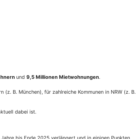
ohnern
und
9,5 Millionen Mietwohnungen
.
rn (z. B. München), für zahlreiche Kommunen in NRW (z. B.
tuell dabei ist.
Jahre bis Ende 2025 verlängert und in einigen Punkten