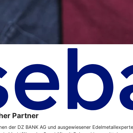
her Partner
hmen der DZ BANK AG und ausgewiesener Edelmetallexperte