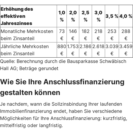
Erhöhung des
1,0
2,0
2,5
3,0
effektiven
3,5 %
4,0 %
%
%
%
%
Jahreszinses
Monatliche Mehrkosten
73
146
182
218
253
288
beim Zinsanteil
€
€
€
€
€
€
Jährliche Mehrkosten
880
1.753
2.186
2.618
3.039
3.459
beim Zinsanteil
€
€
€
€
€
€
Quelle: Berechnung durch die Bausparkasse Schwäbisch
Hall AG; Beträge gerundet
Wie Sie Ihre Anschlussfinanzierung
gestalten können
Je nachdem, wann die Sollzinsbindung Ihrer laufenden
Immobilienfinanzierung endet, haben Sie verschiedene
Möglichkeiten für Ihre Anschlussfinanzierung: kurzfristig,
mittelfristig oder langfristig.