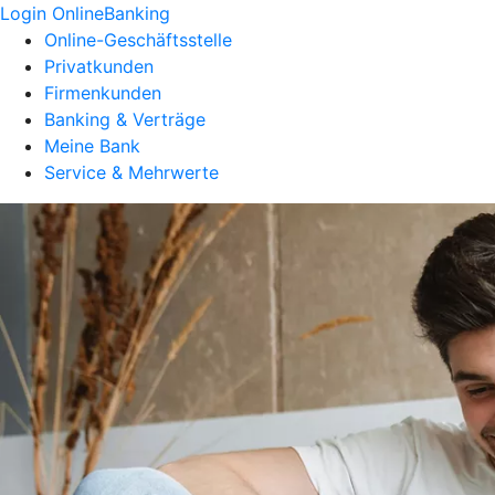
Login OnlineBanking
Online-Geschäftsstelle
Privatkunden
Firmenkunden
Banking & Verträge
Meine Bank
Service & Mehrwerte