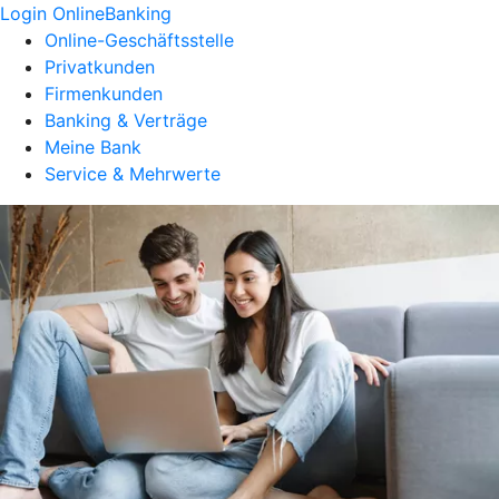
Login OnlineBanking
Online-Geschäftsstelle
Privatkunden
Firmenkunden
Banking & Verträge
Meine Bank
Service & Mehrwerte