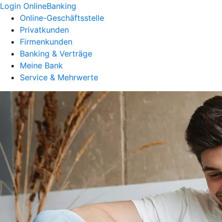
Login OnlineBanking
Online-Geschäftsstelle
Privatkunden
Firmenkunden
Banking & Verträge
Meine Bank
Service & Mehrwerte