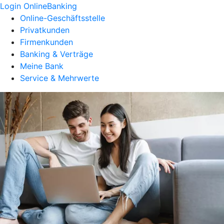
Login OnlineBanking
Online-Geschäftsstelle
Privatkunden
Firmenkunden
Banking & Verträge
Meine Bank
Service & Mehrwerte