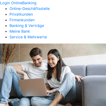
Login OnlineBanking
Online-Geschäftsstelle
Privatkunden
Firmenkunden
Banking & Verträge
Meine Bank
Service & Mehrwerte