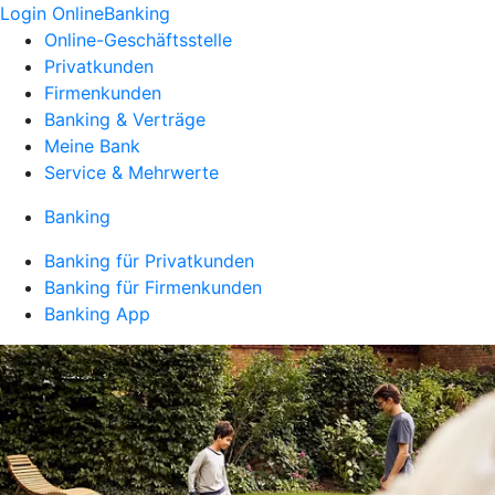
Login OnlineBanking
Online-Geschäftsstelle
Privatkunden
Firmenkunden
Banking & Verträge
Meine Bank
Service & Mehrwerte
Banking
Banking für Privatkunden
Banking für Firmenkunden
Banking App